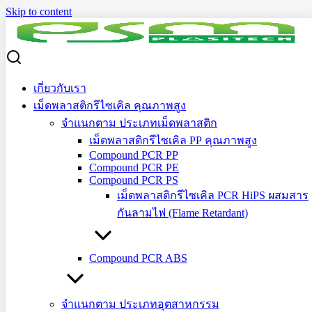
Skip to content
Search for:
Search
Circular Economy
เกี่ยวกับเรา
Circular Economy
เม็ดพลาสติกรีไซเคิล คุณภาพสูง
จำแนกตาม ประเภทเม็ดพลาสติก
เม็ดพลาสติกรีไซเคิล PP คุณภาพสูง
Compound PCR PP
Compound PCR PE
Compound PCR PS
เม็ดพลาสติกรีไซเคิล PCR HiPS ผสมสาร
กันลามไฟ (Flame Retardant)
Compound PCR ABS
เม็ดพลาสติกรีไซเคิล PCR ABS สำหรับ
จำแนกตาม ประเภทอุตสาหกรรม