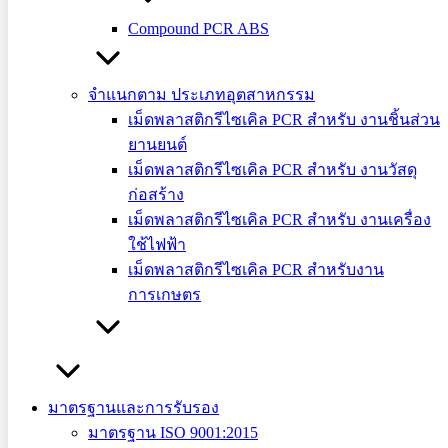
EPR คือ หลักการที่มุ่งเน้นให้ผู้ผลิตสินค้า ขยายความรับผิดชอบ
Compound PCR ABS
ต่อผลิตภัณฑ์ของตนตั้งแต่ต้นน้ำถึงปลายน้ำ ต้องรับผิดชอบ
ตลอด วงจรชีวิตของผลิตภัณฑ์
จำแนกตาม ประเภทอุตสาหกรรม
เม็ดพลาสติกรีไซเคิล PCR สำหรับ งานชิ้นส่วน
ยานยนต์
เม็ดพลาสติกรีไซเคิล PCR สำหรับ งานวัสดุ
ก่อสร้าง
เม็ดพลาสติกรีไซเคิล PCR สำหรับ งานเครื่อง
ใช้ไฟฟ้า
เม็ดพลาสติกรีไซเคิล PCR สำหรับงาน
การเกษตร
เม็ดพลาสติกรีไซเคิล PP คุณภาพสูง ลด
ต้นทุน หนุนเศรษฐกิจหมุนเวียน
มาตรฐานและการรับรอง
มาตรฐาน ISO 9001:2015
เม็ดพลาสติกรีไซเคิล PP ช่วยลดต้นทุน เพิ่มมูลค่า สร้างการรับรู้