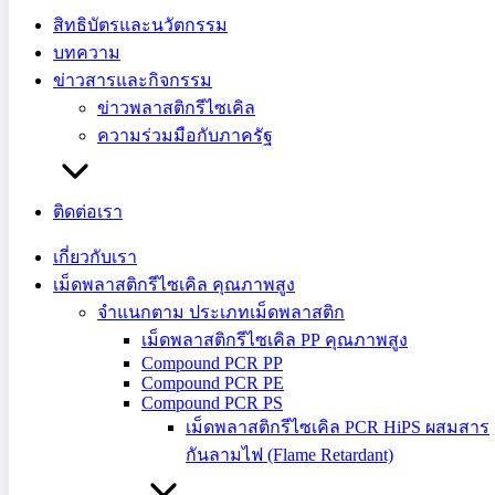
สิทธิบัตรและนวัตกรรม
บทความ
เม็ดพลาสติกรีไซเคิล PCR PP Random
ข่าวสารและกิจกรรม
ข่าวพลาสติกรีไซเคิล
Copolymer
ความร่วมมือกับภาครัฐ
Meta Description:
เม็ดพลาสติกรีไซเคิล PCR PP Random Copolymer คุณภาพสูง
ติดต่อเรา
คุณสมบัติใกล้เคียงเม็ดพลาสติกใหม่ เหมาะสำหรับงานบรรจุ
ภัณฑ์ ยานยนต์ และอุตสาหกรรม ผลิตภัณฑ์ที่ยั่งยืนและเป็นมิตร
เกี่ยวกับเรา
ต่อสิ่งแวดล้อมสำหรับธุรกิจของคุณ
เม็ดพลาสติกรีไซเคิล คุณภาพสูง
จำแนกตาม ประเภทเม็ดพลาสติก
เม็ดพลาสติกรีไซเคิล PP คุณภาพสูง
Compound PCR PP
Compound PCR PE
Compound PCR PS
นโยบาย EPR การรับมือและผลกระทบ
เม็ดพลาสติกรีไซเคิล PCR HiPS ผสมสาร
สำหรับเจ้าของแบรนด์สินค้าพลาสติก
กันลามไฟ (Flame Retardant)