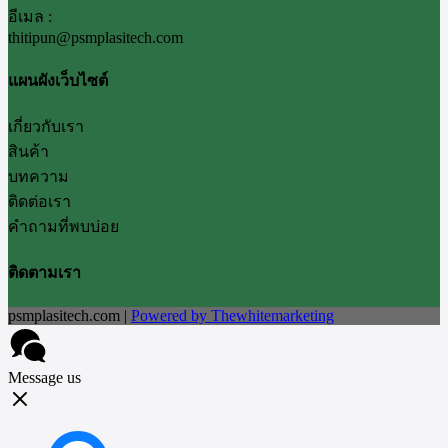
อีเมล :
thitipun@psmplasitech.com
แผนผังเว็บไซต์
เกี่ยวกับเรา
สินค้า
บทความ
ติดต่อเรา
คำถามที่พบบ่อย
ติดตามเรา
psmplasitech.com |
Powered by Thewhitemarketing
Message us