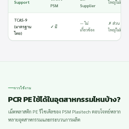
Support
ใหญ่ไม่มี
PSM
Supplier
TCAS-9
— ไม่
✗ ส่วน
(มาตรฐาน
✓ มี
เกี่ยวข้อง
ใหญ่ไม่มี
ไทย)
การใช้งาน
PCR PE ใช้ได้ในอุตสาหกรรมไหนบ้าง?
เม็ดพลาสติก PE รีไซเคิลของ PSM Plasitech ตอบโจทย์หลาก
หลายอุตสาหกรรมและกระบวนการผลิต