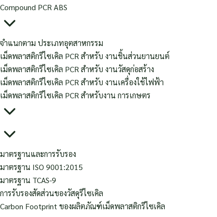
Compound PCR ABS
01 — คุณสมบัติ
ทำไม PE รีไซเคิลถึงได้รับความนิยม?
จำแนกตาม ประเภทอุตสาหกรรม
PE เป็นพลาสติกที่รีไซเคิลได้ง่ายและมีอัตราการ
เม็ดพลาสติกรีไซเคิล PCR สำหรับ งานชิ้นส่วนยานยนต์
รวบรวมสูง วัตถุดิบ PCR PE จาก PSM Plasitech มาจาก
เม็ดพลาสติกรีไซเคิล PCR สำหรับ งานวัสดุก่อสร้าง
ขวด HDPE บรรจุภัณฑ์ และฟิล์ม LDPE ที่คัดสรร
เม็ดพลาสติกรีไซเคิล PCR สำหรับ งานเครื่องใช้ไฟฟ้า
คุณภาพ ผ่านกระบวนการ Compounding ที่ควบคุม
เม็ดพลาสติกรีไซเคิล PCR สำหรับงาน การเกษตร
คุณสมบัติให้สม่ำเสมอในทุก Batch
ทนสารเคมีสูง
ยืดหยุ่นดี
น้ำหนักเบา
ราคาแข่งขันได้
มาตรฐานและการรับรอง
มาตรฐาน ISO 9001:2015
02 — ความยั่งยืน
มาตรฐาน TCAS-9
ลด CO₂ ได้สูงสุด 50% เมื่อเทียบกับ
การรับรองสัดส่วนของวัสดุรีไซเคิล
Virgin PE
Carbon Footprint ของผลิตภัณฑ์เม็ดพลาสติกรีไซเคิล