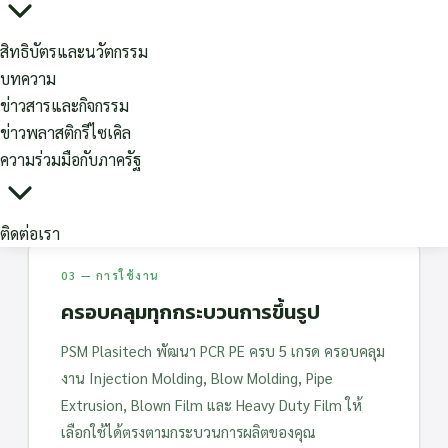
การเลือกใช้ PCR PE แทน Virgin PE ช่วยลดการปล่อย
ก๊าซเรือนกระจกได้ 30–50% ลดการพึ่งพาทรัพยากร
สิทธิบัตรและนวัตกรรม
ฟอสซิล และเบี่ยงเบนพลาสติกออกจากหลุมฝังกลบ
บทความ
ตอบโจทย์ Scope 3 Emissions และเป้าหมาย Net
ข่าวสารและกิจกรรม
Zero ขององค์กร
ข่าวพลาสติกรีไซเคิล
ความร่วมมือกับภาครัฐ
Scope 3 Reduction
ESG Ready
Net Zero
ติดต่อเรา
03 — การใช้งาน
ครอบคลุมทุกกระบวนการขึ้นรูป
PSM Plasitech พัฒนา PCR PE ครบ 5 เกรด ครอบคลุม
งาน Injection Molding, Blow Molding, Pipe
Extrusion, Blown Film และ Heavy Duty Film ให้
เลือกใช้ได้ตรงตามกระบวนการผลิตของคุณ