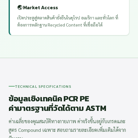
🌏 Market Access
เปิดประตูสู่ตลาดสินค้ายั่งยืนในยุโรป อเมริกา และทั่วโลก ที่
ต้องการหลักฐาน Recycled Content ที่เชื่อถือได้
TECHNICAL SPECIFICATIONS
ข้อมูลเชิงเทคนิค PCR PE
ค่ามาตรฐานที่วัดได้ตาม ASTM
ค่าเฉลี่ยของคุณสมบัติทางกายภาพ ค่าจริงขึ้นอยู่กับเกรดและ
สูตร Compound เฉพาะ สอบถามรายละเอียดเพิ่มเติมได้จาก