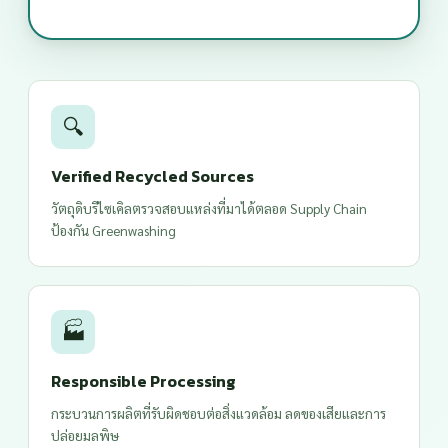
🔍
Verified Recycled Sources
วัตถุดิบรีไซเคิลตรวจสอบแหล่งที่มาได้ตลอด Supply Chain
ป้องกัน Greenwashing
🏭
Responsible Processing
กระบวนการผลิตที่รับผิดชอบต่อสิ่งแวดล้อม ลดของเสียและการ
ปล่อยมลพิษ