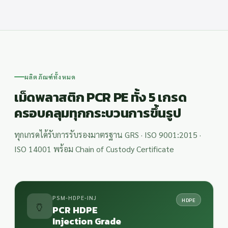
ผลิตภัณฑ์ทั้งหมด
เม็ดพลาสติก PCR PE ทั้ง 5 เกรด
ครอบคลุมทุกกระบวนการขึ้นรูป
ทุกเกรดได้รับการรับรองมาตรฐาน GRS · ISO 9001:2015 ·
ISO 14001 พร้อม Chain of Custody Certificate
PSM-HDPE-INJ
HDPE
🏺
PCR HDPE
Injection Grade