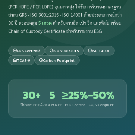
จำแนกตาม ประเภทอุตสาหกรรม
(PCR HDPE / PCR LDPE) คุณภาพสูง ได้รับการรับรองมาตรฐาน
เม็ดพลาสติกรีไซเคิล PCR สำหรับ งานชิ้นส่วนยานยนต์
สากล GRS · ISO 9001:2015 · ISO 14001 ด้วยประสบการณ์กว่า
เม็ดพลาสติกรีไซเคิล PCR สำหรับ งานวัสดุก่อสร้าง
30 ปี ครอบคลุม
5 เกรด
สำหรับงานฉีด เป่า รีด และฟิล์ม พร้อม
เม็ดพลาสติกรีไซเคิล PCR สำหรับ งานเครื่องใช้ไฟฟ้า
Chain of Custody Certificate สำหรับรายงาน ESG
เม็ดพลาสติกรีไซเคิล PCR สำหรับงาน การเกษตร
GRS Certified
ISO 9001:2015
ISO 14001
TCAS-9
Carbon Footprint
มาตรฐานและการรับรอง
มาตรฐาน ISO 9001:2015
มาตรฐาน TCAS-9
30+
5
≥25%
-50%
การรับรองสัดส่วนของวัสดุรีไซเคิล
Carbon Footprint ของผลิตภัณฑ์เม็ดพลาสติกรีไซเคิล
ปีประสบการณ์
เกรด PCR PE
PCR Content
CO₂ vs Virgin PE
สิทธิบัตรและนวัตกรรม
บทความ