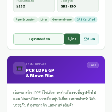
PCR CONTENT
มาตรฐาน
≥25%
GRS · ISO
Pipe Extrusion
Liner
Geomembrane
GRS Certified
ดูรายละเอียด
โทร
อีเมล
PSM-LDPE-GP
LDPE
🎞️
PCR LDPE GP
& Blown Film
เม็ดพลาสติก LDPE รีไซเคิลเกรดสำหรับ
งานขึ้นรูปทั่วไป
และ Blown Film
ความยืดหยุ่นดีเยี่ยม เหมาะสำหรับฟิล์ม
บรรจุภัณฑ์ ถุงพลาสติก และงานห่อสินค้า