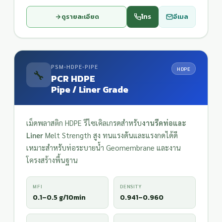
ดูรายละเอียด
โทร
อีเมล
PSM-HDPE-PIPE
HDPE
🔧
PCR HDPE
Pipe / Liner Grade
เม็ดพลาสติก HDPE รีไซเคิลเกรดสำหรับ
งานรีดท่อและ
Liner
Melt Strength สูง ทนแรงดันและแรงกดได้ดี
เหมาะสำหรับท่อระบายน้ำ Geomembrane และงาน
โครงสร้างพื้นฐาน
MFI
DENSITY
0.1–0.5 g/10min
0.941–0.960