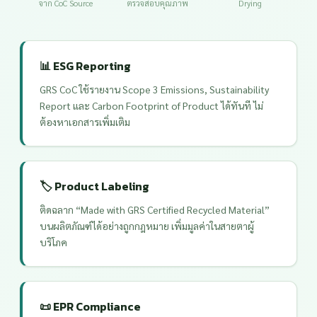
จาก CoC Source
ตรวจสอบคุณภาพ
Drying
📊 ESG Reporting
GRS CoC ใช้รายงาน Scope 3 Emissions, Sustainability
Report และ Carbon Footprint of Product ได้ทันที ไม่
ต้องหาเอกสารเพิ่มเติม
🏷️ Product Labeling
ติดฉลาก “Made with GRS Certified Recycled Material”
บนผลิตภัณฑ์ได้อย่างถูกกฎหมาย เพิ่มมูลค่าในสายตาผู้
บริโภค
📜 EPR Compliance