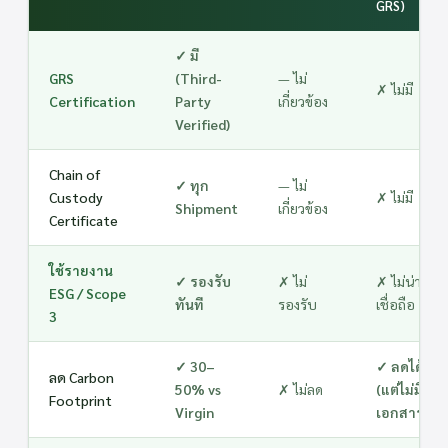
GRS)
✓ มี
GRS
(Third-
— ไม่
✗ ไม่มี
Certification
Party
เกี่ยวข้อง
Verified)
Chain of
✓ ทุก
— ไม่
Custody
✗ ไม่มี
Shipment
เกี่ยวข้อง
Certificate
ใช้รายงาน
✓ รองรับ
✗ ไม่
✗ ไม่น่า
ESG / Scope
ทันที
รองรับ
เชื่อถือ
3
✓ 30–
✓ ลดได้
ลด Carbon
50% vs
✗ ไม่ลด
(แต่ไม่มี
Footprint
Virgin
เอกสาร)