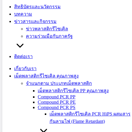
อัปเดตข่าวอุตสาหกรรมชิ้นส่วนยานยนต์
สิทธิบัตรและนวัตกรรม
เมษายน 2569
บทความ
ข่าวสารและกิจกรรม
อัปเดตอุตสาหกรรมชิ้นส่วนยานยนต์ เมษายน 2569 : EU บังคับ
ข่าวพลาสติกรีไซเคิล
ใช้ Recycled Plastic, Toyota ตั้งเป้าใช้ 30% และญี่ปุ่นกำหนด
ความร่วมมือกับภาครัฐ
Action Plan — ซัพพลายเชนไทยเตรียมตัวอย่างไร?
ติดต่อเรา
เกี่ยวกับเรา
PSM Plasitech Group จับมือ MTEC
เม็ดพลาสติกรีไซเคิล คุณภาพสูง
จำแนกตาม ประเภทเม็ดพลาสติก
(สวทช.) ขับเคลื่อนนวัตกรรม “Design for
เม็ดพลาสติกรีไซเคิล PP คุณภาพสูง
Circular Economy”
Compound PCR PP
Compound PCR PE
Compound PCR PS
สร้างธุรกิจยั่งยืนกับ PSM Plasitech และ MTEC เรียนรู้นวัตกรรม
เม็ดพลาสติกรีไซเคิล PCR HiPS ผสมสาร
การออกแบบเพื่อเศรษฐกิจหมุนเวียน (Circular Design) และการ
กันลามไฟ (Flame Retardant)
ผลิตเม็ดพลาสติกรีไซเคิลคอมพาวด์มาตรฐานสากล ลด Carbon
Footprint ให้ผลิตภัณฑ์ของคุณ