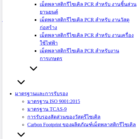
เม็ดพลาสติกรีไซเคิล PCR สำหรับ งานชิ้นส่วน
ยานยนต์
เม็ดพลาสติกรีไซเคิล PCR สำหรับ งานวัสดุ
ก่อสร้าง
เม็ดพลาสติกรีไซเคิล PCR สำหรับ งานเครื่อง
โรงงานผู้ผลิตเครื่องใช้ไฟฟ้าที่ส่งออกยุโรป
ใช้ไฟฟ้า
ต้องเตรียมตัวอย่างไร อัปเดตข่าว WEEE
เม็ดพลาสติกรีไซเคิล PCR สำหรับงาน
การเกษตร
Directive
สรุป EU WEEE Directive ที่บังคับใช้แล้ว, Circular Economy Act
ที่กำลังจะมา, และ checklist สำหรับโรงงาน E&E ในไทยที่ต้องเต
รียมรับ recycled content requirement
มาตรฐานและการรับรอง
มาตรฐาน ISO 9001:2015
มาตรฐาน TCAS-9
การรับรองสัดส่วนของวัสดุรีไซเคิล
Carbon Footprint ของผลิตภัณฑ์เม็ดพลาสติกรีไซเคิล