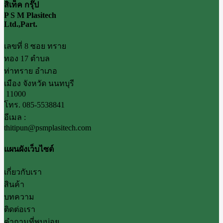
สิเท็ค กรุ๊ป
P S M Plasitech
Ltd.,Part.
เลขที่ 8 ซอย ทราย
ทอง 17 ตำบล
ท่าทราย อำเภอ
เมือง จังหวัด นนทบุรี
11000
โทร. 085-5538841
อีเมล :
thitipun@psmplasitech.com
แผนผังเว็บไซต์
เกี่ยวกับเรา
สินค้า
บทความ
ติดต่อเรา
คำถามที่พบบ่อย