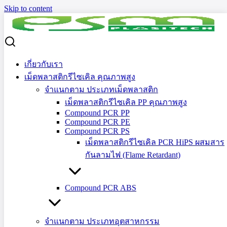
Skip to content
Search for:
Search
ผลกระทบ EPR
เกี่ยวกับเรา
ผลกระทบ EPR
เม็ดพลาสติกรีไซเคิล คุณภาพสูง
จำแนกตาม ประเภทเม็ดพลาสติก
เม็ดพลาสติกรีไซเคิล PP คุณภาพสูง
Compound PCR PP
Compound PCR PE
Compound PCR PS
ราคาเม็ดพลาสติก PP PE PS พุ่ง 40–75%
เม็ดพลาสติกรีไซเคิล PCR HiPS ผสมสาร
จากวิกฤตฮอร์มุซ — โรงงาน Household
กันลามไฟ (Flame Retardant)
Plastic ในไทยรับมืออย่างไร?
Compound PCR ABS
วิเคราะห์สาเหตุราคา PP, PE, PS พุ่งในรอบ 20 ปี จากวิกฤตฮอร์
มุซ พร้อมเปรียบเทียบราคา virgin vs recycled เมษายน 2569 และ
จำแนกตาม ประเภทอุตสาหกรรม
3 กลยุทธ์สำหรับโรงงานผลิตของใช้ในบ้าน