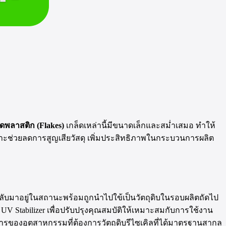
็ดพลาสติก (Flakes)
เกล็ดเหล่านี้มีขนาดเล็กและสม่ำเสมอ ทำให้
มาะช่วยลดการสูญเสียวัสดุ เพิ่มประสิทธิภาพในกระบวนการผลิต
้กลับมาอยู่ในสถานะพร้อมถูกนำไปใข้เป็นวัตถุดิบในรอบผลิตถัดไป
V Stabilizer เพื่อปรับปรุงคุณสมบัติให้เหมาะสมกับการใช้งาน
การของอุตสาหกรรมที่ต้องการวัตถุดิบรีไซเคิลที่ได้มาตรฐานสากล