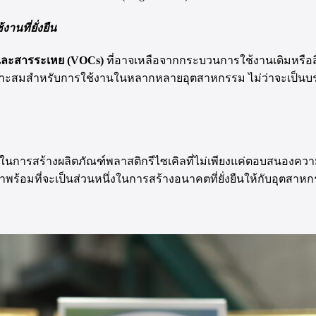
นที่ยั่งยืน
นและสารระเหย (VOCs)
ที่อาจเหลือจากกระบวนการใช้งานเดิมหรือสิ่
เหมาะสมสำหรับการใช้งานในหลากหลายอุตสาหกรรม ไม่ว่าจะเป็นบร
ารสร้างผลิตภัณฑ์พลาสติกรีไซเคิลที่ไม่เพียงแค่ตอบสนองความ
าพร้อมที่จะเป็นส่วนหนึ่งในการสร้างอนาคตที่ยั่งยืนให้กับอุต