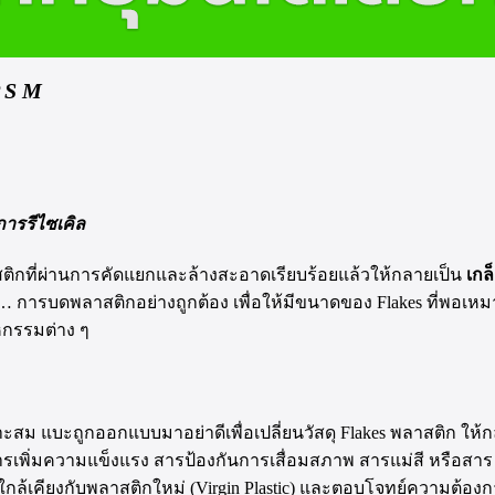
 S M
ารรีไซเคิล
ิกที่ผ่านการคัดแยกและล้างสะอาดเรียบร้อยแล้วให้กลายเป็น
เกล
… การบดพลาสติกอย่างถูกต้อง เพื่อให้มีขนาดของ Flakes ที่พอเห
หกรรมต่าง ๆ
าะสม แบะถูกออกแบบมาอย่าดีเพื่อเปลี่ยนวัสดุ Flakes พลาสติก ให
ารเพิ่มความแข็งแรง สารป้องกันการเสื่อมสภาพ สารแม่สี หรือสาร U
ใกล้เคียงกับพลาสติกใหม่ (Virgin Plastic) และตอบโจทย์ความต้อง