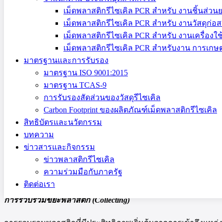
เม็ดพลาสติกรีไซเคิล PCR สำหรับ งานชิ้นส่วน
เม็ดพลาสติกรีไซเคิล PCR สำหรับ งานวัสดุก่อส
เม็ดพลาสติกรีไซเคิล PCR สำหรับ งานเครื่องใช
การรีไซเคิลพลาสติก
ถือเป็นหัวใจสำคัญของแนวคิด
เศรษฐกิจหมุ
เม็ดพลาสติกรีไซเคิล PCR สำหรับงาน การเกษ
ทรัพยากรธรรมชาติ หรือการสร้างมูลค่าเพิ่มให้กับวัสดุเหลือใช้
มาตรฐานและการรับรอง
มาตรฐาน ISO 9001:2015
ในยุคที่ความยั่งยืนและการจัดการทรัพยากรอย่างมีประสิทธิภาพก
มาตรฐาน TCAS-9
โรงงานรีไซเคิลพลาสติกมีบทบาทสำคัญในการลดปริมาณขยะพลาสติกแ
การรับรองสัดส่วนของวัสดุรีไซเคิล
บทความนี้จะพาคุณสำรวจขั้นตอนการรีไซเคิลพลาสติก ตั้งแต่ก
Carbon Footprint ของผลิตภัณฑ์เม็ดพลาสติกรีไซเคิล
ใช้เทคโนโลยีและมาตรฐานที่ทันสมัยในการสร้างวัตถุดิบคุณภาพส
สิทธิบัตรและนวัตกรรม
บทความ
ถ้าคุณกำลังมองหาวิธีการเพิ่มคุณค่าให้กับทรัพยากรพลาสติก แ
ข่าวสารและกิจกรรม
พลาสติกไปด้วยกัน
ข่าวพลาสติกรีไซเคิล
ความร่วมมือกับภาครัฐ
ขั้นตอนที่ 1.
การรวบรวมและคัดแยกพลาสติก
ติดต่อเรา
การรวบรวมขยะพลาสติก (Collecting)