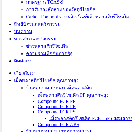
มาตรฐาน TCAS-9
การรับรองสัดส่วนของวัสดุรีไซเคิล
Carbon Footprint ของผลิตภัณฑ์เม็ดพลาสติกรีไซเคิล
สิทธิบัตรและนวัตกรรม
บทความ
ข่าวสารและกิจกรรม
ข่าวพลาสติกรีไซเคิล
ความร่วมมือกับภาครัฐ
ติดต่อเรา
เกี่ยวกับเรา
เม็ดพลาสติกรีไซเคิล คุณภาพสูง
จำแนกตาม ประเภทเม็ดพลาสติก
เม็ดพลาสติกรีไซเคิล PP คุณภาพสูง
Compound PCR PP
Compound PCR PE
Compound PCR PS
เม็ดพลาสติกรีไซเคิล PCR HiPS ผสมสารก
Compound PCR ABS
จำแนกตาม ประเภทอุตสาหกรรม