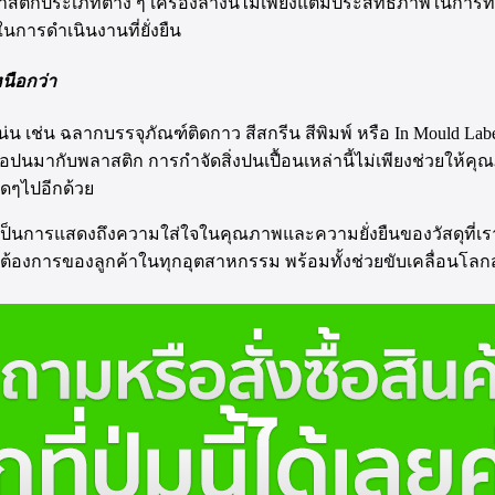
ิกประเภทต่าง ๆ เครื่องล้างนี้ไม่เพียงแต่มีประสิทธิภาพในการ
นการดำเนินงานที่ยั่งยืน
นือกว่า
 เช่น ฉลากบรรจุภัณฑ์ติดกาว สีสกรีน สีพิมพ์ หรือ In Mould Lab
ี่เจือปนมากับพลาสติก การกำจัดสิ่งปนเปื้อนเหล่านี้ไม่เพียงช่วยให้ค
ดๆไปอีกด้วย
เป็นการแสดงถึงความใส่ใจในคุณภาพและความยั่งยืนของวัสดุที่เรา
้องการของลูกค้าในทุกอุตสาหกรรม พร้อมทั้งช่วยขับเคลื่อนโลกสู