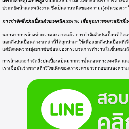
เครื่องล้างคุณภาพสูง
ที่ออกแบบมาโดยเฉพาะสำหรับการล้างพลาสต
ประหยัดน้ำและพลังงาน ซึ่งเป็นส่วนหนึ่งของความมุ่งมั่นของเราใ
การกำจัดสิ่งปนเปื้อนด้วยเทคนิคเฉพาะ: เพื่อคุณภาพพลาสติกที่เห
นอกจากการล้างทำความสะอาดแล้ว การกำจัดสิ่งปนเปื้อนที่ติดแน่น
ลอกสิ่งปนเปื้อนต่างๆเหล่านี้ได้ถูกนำมาใช้เพื่อแยกสิ่งปนเปื้อนท
แต่ยังลดความยุ่งยากซับซ้อนของกระบวนการทำงานในขั้นตอนถั
การล้างและกำจัดสิ่งปนเปื้อนเป็นมากกว่าขั้นตอนทางเทคนิค แต่
เราเชื่อมั่นว่าพลาสติกรีไซเคิลของเราจะสามารถตอบสนองความต