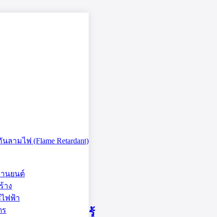
ันลามไฟ (Flame Retardant)
ยานยนต์
ร้าง
้ไฟฟ้า
ตร
ติกรีไซเคิล￼ต้องรู้