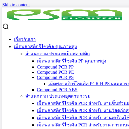
Skip to content
Search for:
Search
มาตรฐาน
เกี่ยวกับเรา
มาตรฐาน
เม็ดพลาสติกรีไซเคิล คุณภาพสูง
จำแนกตาม ประเภทเม็ดพลาสติก
เม็ดพลาสติกรีไซเคิล PP คุณภาพสูง
Compound PCR PP
Compound PCR PE
Compound PCR PS
เม็ดพลาสติกรีไซเคิล PCR HiPS ผสมสารก
Compound PCR ABS
จำแนกตาม ประเภทอุตสาหกรรม
เม็ดพลาสติกรีไซเคิล PCR สำหรับ งานชิ้นส่วน
เม็ดพลาสติกรีไซเคิล PCR สำหรับ งานวัสดุก่อส
เม็ดพลาสติกรีไซเคิล PCR สำหรับ งานเครื่องใช
เม็ดพลาสติกรีไซเคิล PCR สำหรับงาน การเกษ
มตช-9 มาตรฐาน ที่ผู้ผลิตและผู้ใช้งาน พลาส