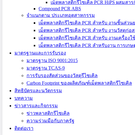
คำถามที่พบบ่อย
เม็ดพลาสติกรีไซเคิล PCR HiPS ผสมสารก
Compound PCR ABS
ติดตามเรา
จำแนกตาม ประเภทอุตสาหกรรม
เม็ดพลาสติกรีไซเคิล PCR สำหรับ งานชิ้นส่วน
psmplasitech.com |
Powered by Thewhitemarketing
เม็ดพลาสติกรีไซเคิล PCR สำหรับ งานวัสดุก่อส
เม็ดพลาสติกรีไซเคิล PCR สำหรับ งานเครื่องใช
เม็ดพลาสติกรีไซเคิล PCR สำหรับงาน การเกษ
Message us
มาตรฐานและการรับรอง
มาตรฐาน ISO 9001:2015
มาตรฐาน TCAS-9
การรับรองสัดส่วนของวัสดุรีไซเคิล
Carbon Footprint ของผลิตภัณฑ์เม็ดพลาสติกรีไซเคิล
Messenger
สิทธิบัตรและนวัตกรรม
บทความ
ข่าวสารและกิจกรรม
Line
ข่าวพลาสติกรีไซเคิล
ความร่วมมือกับภาครัฐ
ติดต่อเรา
Mobile: 085-553-8841