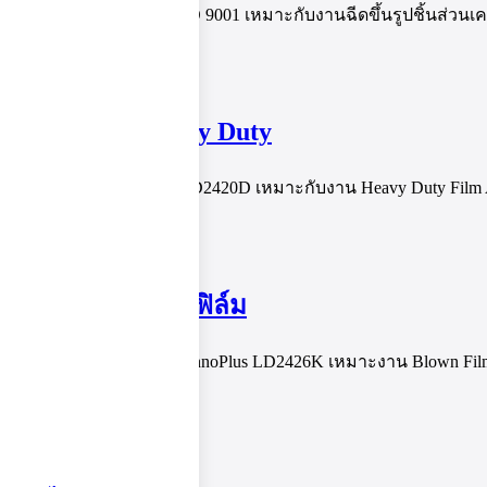
 IRPC GP150 cert GRS ISO 9001 เหมาะกับงานฉีดขึ้นรูปชิ้นส่วนเค
ขึ้นรูปฟิล์ม Heavy Duty
บ Virgin LDPE InnoPlus LD2420D เหมาะกับงาน Heavy Duty Film Agr
ึ้นรูปทั่วไป และฟิล์ม
ม compat กับ Virgin LDPE InnoPlus LD2426K เหมาะงาน Blown Fil
 Liner Grade