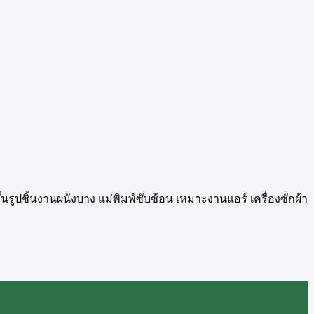
นรูปชิ้นงานผนังบาง แม่พิมพ์ซับซ้อน เหมาะงานแอร์ เครื่องซักผ้า