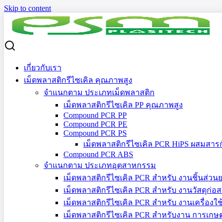
Skip to content
Search for:
Search
Polypropylene
Polypropylene
เกี่ยวกับเรา
เม็ดพลาสติกรีไซเคิล คุณภาพสูง
จำแนกตาม ประเภทเม็ดพลาสติก
เม็ดพลาสติกรีไซเคิล PP คุณภาพสูง
Compound PCR PP
เม็ดพลาสติกรีไซเคิล PCR HIPS เกรดรับแ
Compound PCR PE
Compound PCR PS
เม็ดพลาสติกรีไซเคิล PCR HiPS ผสมสารก
เม็ดพลาสติกรีไซเคิล PCR HIPS (High Impact Polystyrene) compa
Compound PCR ABS
จำแนกตาม ประเภทอุตสาหกรรม
เม็ดพลาสติกรีไซเคิล PCR สำหรับ งานชิ้นส่วน
เม็ดพลาสติกรีไซเคิล PCR สำหรับ งานวัสดุก่อส
เม็ดพลาสติกรีไซเคิล PCR PS สำหรับงานทั่
เม็ดพลาสติกรีไซเคิล PCR สำหรับ งานเครื่องใช
เม็ดพลาสติกรีไซเคิล PCR สำหรับงาน การเกษ