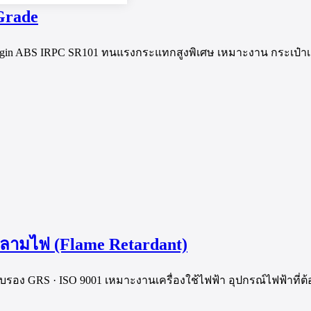
Grade
Virgin ABS IRPC SR101 ทนแรงกระแทกสูงพิเศษ เหมาะงาน กระเป๋าเดิ
ลามไฟ (Flame Retardant)
ับรอง GRS · ISO 9001 เหมาะงานเครื่องใช้ไฟฟ้า อุปกรณ์ไฟฟ้าที