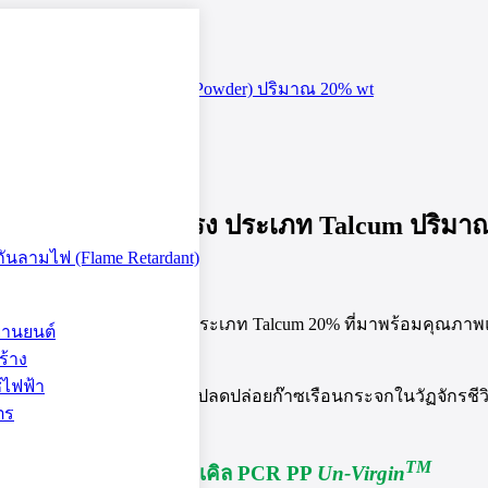
(Compounding with Talcum Powder) ปริมาณ 20% wt
ยผสมวัสดุเสริมแรง ประเภท Talcum ปริมาณ 
ันลามไฟ (Flame Retardant)
รีไซเคิลที่ผสมวัสดุเสริมแรงประเภท Talcum 20% ที่มาพร้อมคุณภา
ยานยนต์
ูง
ร้าง
้ไฟฟ้า
กบริสุทธิ์ (Virgin) ช่วยลดการปลดปล่อยก๊าซเรือนกระจกในวัฏจักรช
ตร
าสติก
TM
เม็ดพลาสติกรีไซเคิล PCR PP
Un-Virgin