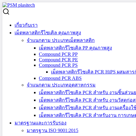
Skip
to
Search
Search
content
for:
เม็ดพลาสติกรีไซเคิล PCR PP ผสมวัสดุเสริมแรง ประเภท Talcum 
เกี่ยวกับเรา
เม็ดพลาสติกรีไซเคิล คุณภาพสูง
หน้าแรก
›
เม็ดพลาสติก รีไซเคิล
›
เม็ดพลาสติก รีไซเคิล PCR PP
จำแนกตาม ประเภทเม็ดพลาสติก
เม็ดพลาสติกรีไซเคิล PP คุณภาพสูง
Compound PCR PP
Compound PCR PE
เม็ดพลาสติกรีไซเคิล PCR PP คอมพาวด์ โด
Compound PCR PS
เม็ดพลาสติกรีไซเคิล PCR HiPS ผสมสารก
ขึ้นรูป ผลิตภัณฑ์พลาสติก คุณภาพสูง
Compound PCR ABS
จำแนกตาม ประเภทอุตสาหกรรม
ยินดีต้อนรับสู่โลกของ เม็ดพลาสติกรีไซเคิล Compound PCR PP 
เม็ดพลาสติกรีไซเคิล PCR สำหรับ งานชิ้นส่วน
หลากหลายอุตสาหกรรมที่ต้องการความทนทานและความสมดุลส
เม็ดพลาสติกรีไซเคิล PCR สำหรับ งานวัสดุก่อส
เม็ดพลาสติกรีไซเคิล PCR สำหรับ งานเครื่องใช
เม็ดพลาสติกรีไซเคิล PCR PP ที่มีคุณสมบัติใกล้เคียงเม็ดพลาสติ
เม็ดพลาสติกรีไซเคิล PCR สำหรับงาน การเกษ
รั่วไหลสู่สิ่งแวดล้อม และส่งเสริมการหมุนเวียนของทรัพยากรพล
มาตรฐานและการรับรอง
มาตรฐาน ISO 9001:2015