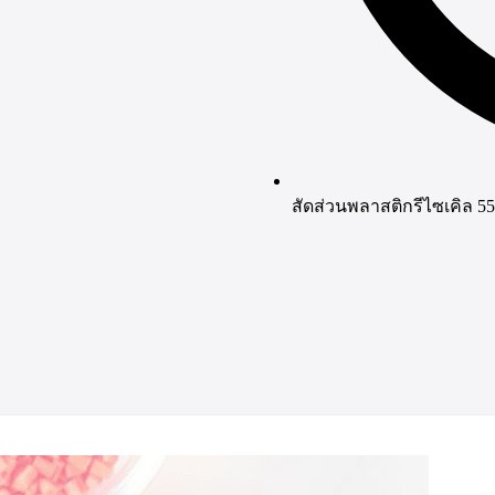
สัดส่วนพลาสติกรีไซเคิล 5