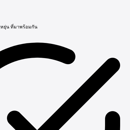
ุ่น ที่มาพร้อมกัน